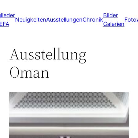
Zum
lieder
Bilder
Inhalt
Neuigkeiten
Ausstellungen
Chronik
Foto
 EFA
Galerien
springen
Ausstellung
Oman