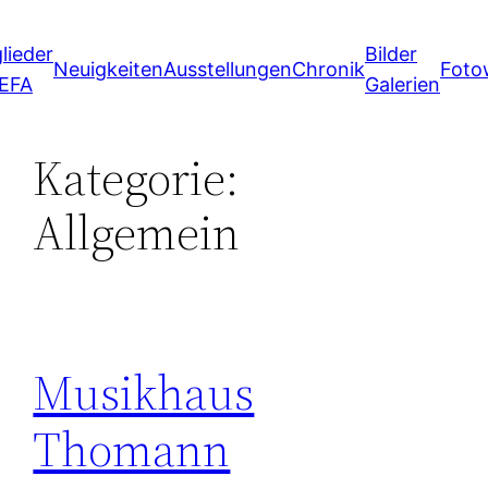
Zum
lieder
Bilder
Inhalt
Neuigkeiten
Ausstellungen
Chronik
Foto
 EFA
Galerien
springen
Kategorie:
Allgemein
Musikhaus
Thomann