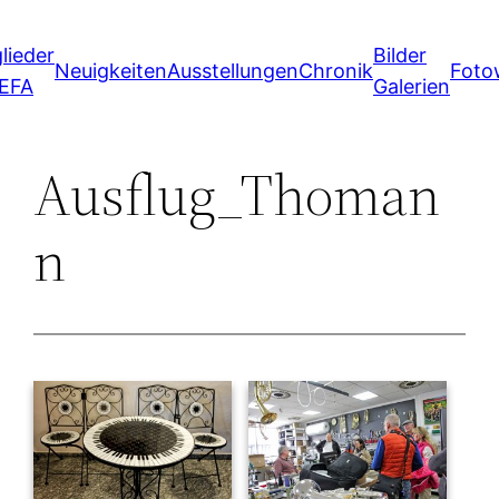
Zum
lieder
Bilder
Inhalt
Neuigkeiten
Ausstellungen
Chronik
Foto
 EFA
Galerien
springen
Ausflug_Thoman
n