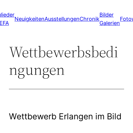
Zum
lieder
Bilder
Inhalt
Neuigkeiten
Ausstellungen
Chronik
Foto
 EFA
Galerien
springen
Wettbewerbsbedi
ngungen
Wettbewerb Erlangen im Bild