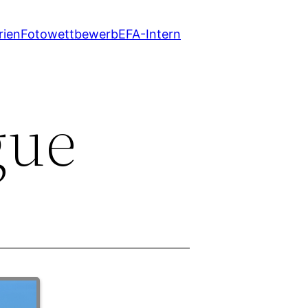
rien
Fotowettbewerb
EFA-Intern
gue