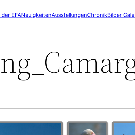
r der EFA
Neuigkeiten
Ausstellungen
Chronik
Bilder Gale
lung_Camar