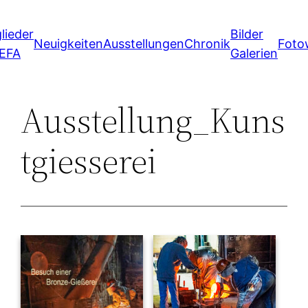
Zum
lieder
Bilder
Inhalt
Neuigkeiten
Ausstellungen
Chronik
Foto
 EFA
Galerien
springen
Ausstellung_Kuns
tgiesserei