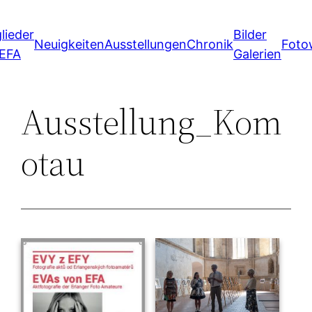
Zum
lieder
Bilder
Inhalt
Neuigkeiten
Ausstellungen
Chronik
Foto
 EFA
Galerien
springen
Ausstellung_Kom
otau