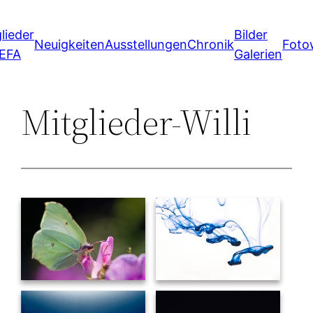
Zum
lieder
Bilder
Inhalt
Neuigkeiten
Ausstellungen
Chronik
Foto
 EFA
Galerien
springen
Mitglieder-Willi